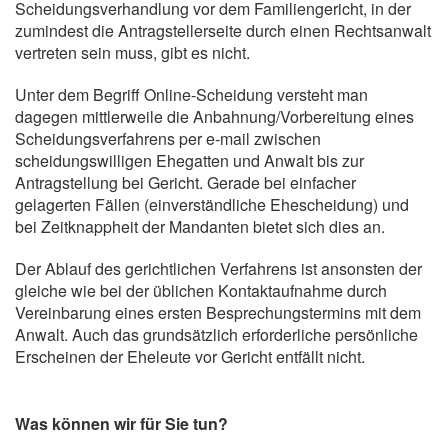
Scheidungsverhandlung vor dem Familiengericht, in der
a
zumindest die Antragstellerseite durch einen Rechtsanwalt
v
vertreten sein muss, gibt es nicht.
i
g
Unter dem Begriff Online-Scheidung versteht man
a
dagegen mittlerweile die Anbahnung/Vorbereitung eines
t
Scheidungsverfahrens per e-mail zwischen
i
scheidungswilligen Ehegatten und Anwalt bis zur
o
Antragstellung bei Gericht. Gerade bei einfacher
n
gelagerten Fällen (einverständliche Ehescheidung) und
bei Zeitknappheit der Mandanten bietet sich dies an.
Der Ablauf des gerichtlichen Verfahrens ist ansonsten der
gleiche wie bei der üblichen Kontaktaufnahme durch
Vereinbarung eines ersten Besprechungstermins mit dem
Anwalt. Auch das grundsätzlich erforderliche persönliche
Erscheinen der Eheleute vor Gericht entfällt nicht.
Was können wir für Sie tun?