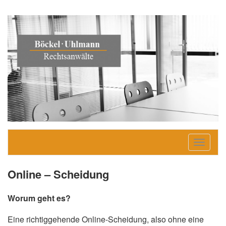
S
c
h
Online – Scheidung
a
l
Worum geht es?
t
e
Eine richtiggehende Online-Scheidung, also ohne eine
N